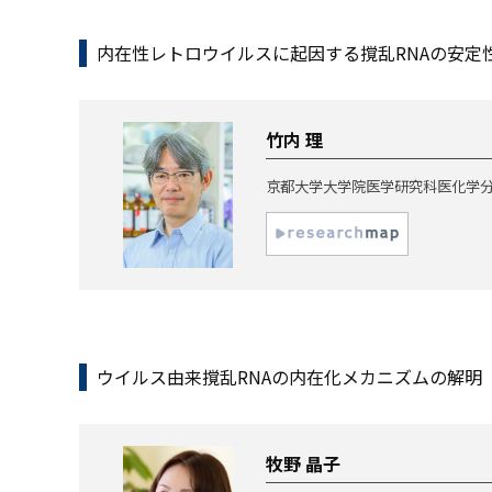
内在性レトロウイルスに起因する撹乱RNAの安定
竹内 理
京都大学大学院医学研究科医化学分
ウイルス由来撹乱RNAの内在化メカニズムの解明
牧野 晶子