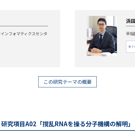
浜田
オインフォマティクスセンタ
早稲
この研究テーマの概要
研究項目A02「撹乱RNAを操る分子機構の解明」