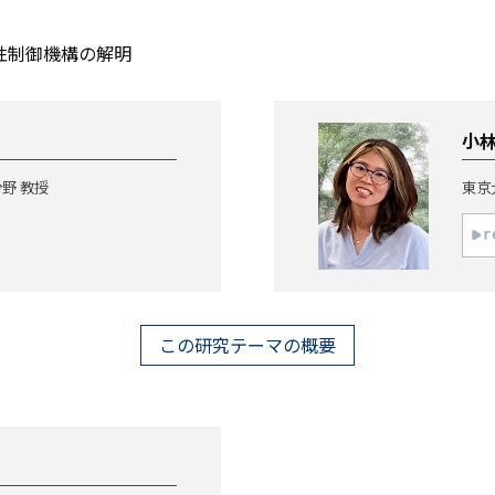
性制御機構の解明
小林
野 教授
東京
この研究テーマの概要