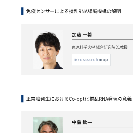
免疫センサーによる撹乱RNA認識機構の解明
加藤 一希
東京科学大学 総合研究院 准教授
正常脳発生におけるCo-opt化撹乱RNA発現の意
中島 欽一