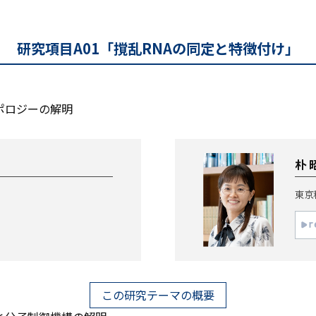
研究項目A01「撹乱RNAの同定と特徴付け」
ポロジーの解明
朴 
東京
この研究テーマの概要