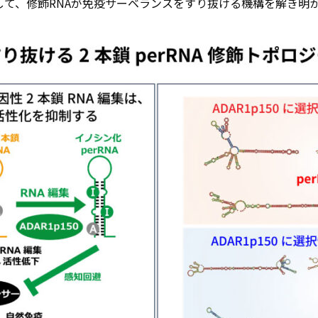
て、修飾RNAが免疫サーベランスをすり抜ける機構を解き明か