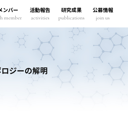
メンバー
活動報告
研究成果
公募情報
rch member
activities
publications
join us
ポロジーの解明