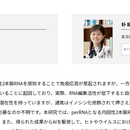
朴 
東京
性2本鎖RNAを感知することで免疫応答が惹起されますが、一方
れていることに起因しており、実際、RNA編集活性が低下すると
)となる潜在性を持っていますが、通常はイノシン化修飾されて押さ
なのか不明です。本研究では、perRNAとなる内因性2本鎖RN
また、得られた成果からAIを駆使して、ヒトやウイルスにおける