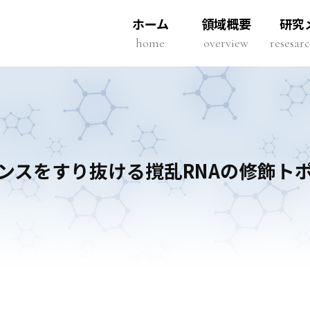
ホーム
領域概要
研究
home
overview
resesa
ンスをすり抜ける撹乱RNAの修飾ト